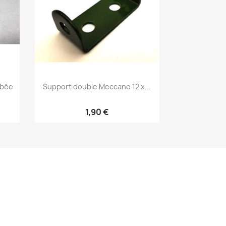
mbée
Support double Meccano 12 x...
1,90 €