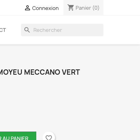
shopping_cart

Panier
(0)
Connexion
search
CT
À MOYEU MECCANO VERT
favorite_border
 AU PANIER