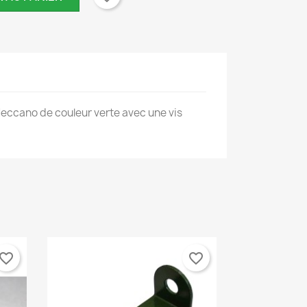
eccano de couleur verte avec une vis
×
×
×
vorite_border
favorite_border