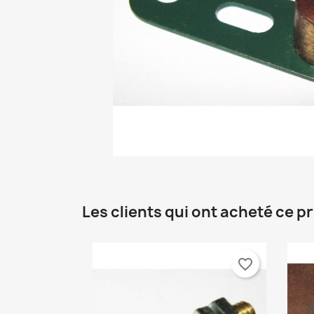
C
C
Nom
Vo
A
d'
Les clients qui ont acheté ce p
add_circle_outline
favorite_border