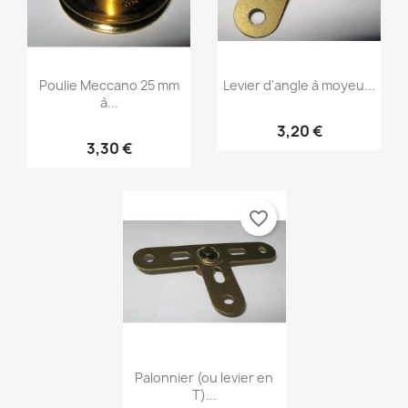
Poulie Meccano 25 mm
Levier d'angle à moyeu...
à...
3,20 €
3,30 €
favorite_border
Palonnier (ou levier en
T)...