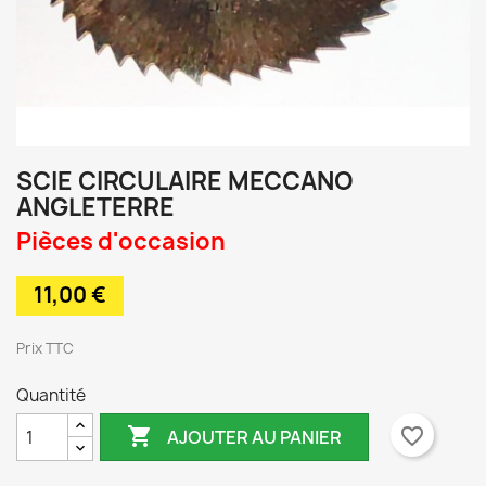
SCIE CIRCULAIRE MECCANO
ANGLETERRE
Pièces d'occasion
11,00 €
TTC
Quantité

favorite_border
AJOUTER AU PANIER