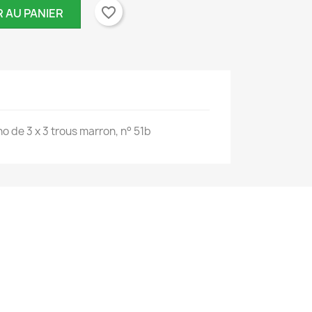
favorite_border
 AU PANIER
×
 de 3 x 3 trous marron, n° 51b