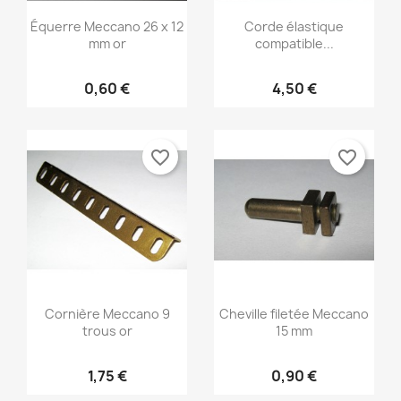
Équerre Meccano 26 x 12
Corde élastique
mm or
compatible...
0,60 €
4,50 €
favorite_border
favorite_border
Cornière Meccano 9
Cheville filetée Meccano
trous or
15 mm
1,75 €
0,90 €