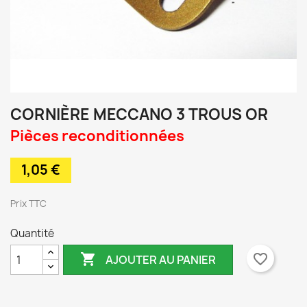
CORNIÈRE MECCANO 3 TROUS OR
Pièces reconditionnées
1,05 €
TTC
Quantité

favorite_border
AJOUTER AU PANIER